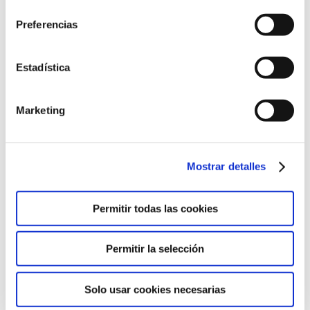
consentimiento
cookies de este sitio web.
Preferencias
Agradecidas por las lecciones del día, dejaron de
Estadística
lado los planes estrictos para los próximos días.
Decidieron que su viaje emocionante no se definiría
por lo planificado, sino por las experiencias
Marketing
inesperadas y la conexión con la ciudad y sus
habitantes. Al fin y al cabo, un viaje verdaderamente
emocionante es aquel que te sorprende y del que
Mostrar detalles
puedes ver lo positivo, sin importar los
contratiempos.
Permitir todas las cookies
Permitir la selección
Enviar comentario
Solo usar cookies necesarias
Tu dirección de correo electrónico no será publicada.