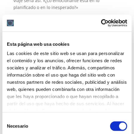
viaje sería así. «¿Lo emocionante está en lo
planificado o en lo inesperado?»
Fue entonces cuando comprendieron que lo
importante no era seguir el plan al pie de la letra,
sino pasar tiempo juntas. También recordaron las
personas que conocieron al preguntar direcciones,
Esta página web usa cookies
las conversaciones con residentes locales y la ayuda
que brindaron a otros viajeros. Habían vivido la
Las cookies de este sitio web se usan para personalizar
auténtica Barcelona, más allá de los lugares
el contenido y los anuncios, ofrecer funciones de redes
turísticos.
sociales y analizar el tráfico. Además, compartimos
información sobre el uso que haga del sitio web con
nuestros partners de redes sociales, publicidad y análisis
web, quienes pueden combinarla con otra información
que les haya proporcionado o que hayan recopilado a
partir del uso que haya hecho de sus servicios. Al hacer
click en "Aceptar", consiente que todas las cookies se
guarden en su dispositivo. Por el contrario, puede
Selección
configurarlas o rechazar su uso pulsando
Necesario
de
"Configurar".
Más información sobre la política de