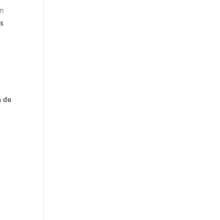
on
os
a de