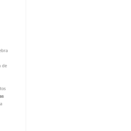
lebra
n de
rtos
as
la
a