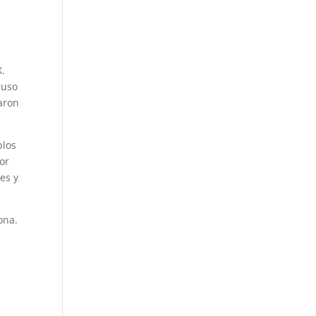
X.
 uso
aron
plos
or
es y
ona.