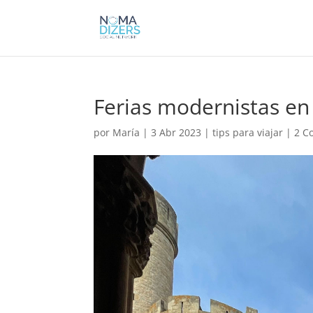
Ferias modernistas en
por
María
|
3 Abr 2023
|
tips para viajar
|
2 C