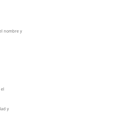
el nombre y
 el
dad y