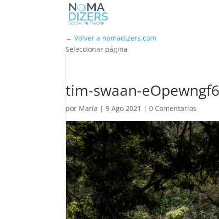
← Volver a nomadizers.com
Seleccionar página
tim-swaan-eOpewngf6
por
María
|
9 Ago 2021
|
0 Comentarios