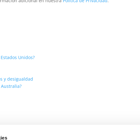
ormación adicional en nuestra
Política de Privacidad
.
e Estados Unidos?
ios y desigualdad
Australia?
ies