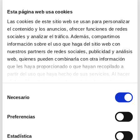
Viajar a Montevideo: 7 cosas que tienes que
hacer
Esta página web usa cookies
por
Nomadizers
|
12 Jul 2019
|
Amigos para viajar
,
Compartir viaje
Las cookies de este sitio web se usan para personalizar
el contenido y los anuncios, ofrecer funciones de redes
Si estás pensando en viajar a Montevideo, capital de
sociales y analizar el tráfico. Además, compartimos
Uruguay, te recomendamos 7 cosas que no te
información sobre el uso que haga del sitio web con
puedes perder: Un domingo en Tristán Narvaja Los
nuestros partners de redes sociales, publicidad y análisis
paseos por Tristán Narvaja son un clásico del
web, quienes pueden combinarla con otra información
domingo por la mañana de los uruguayos.
que les haya proporcionado o que hayan recopilado a
Adentrarte en esta feria es toda una...
partir del uso que haya hecho de sus servicios. Al hacer
click en "Aceptar", consiente que todas las cookies se
guarden en su dispositivo. Por el contrario, puede
Selección
configurarlas o rechazar su uso pulsando
Necesario
de
"Configurar".
Más información sobre la política de
consentimiento
Últimos post
cookies de este sitio web.
Preferencias
¿Qué hay detrás de los tiroteos en escuelas de
Estados Unidos?
Estadística
Mujeres en política en Ghana: avances y retos