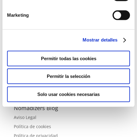
La vida de las mujeres sin hogar en Skid Row
Marketing
Vivir con inflación crónica en Argentina: salarios y
desigualdad
¿Hay racismo hacia asiáticos y musulmanes en
Australia?
Mostrar detalles
Categorías
Permitir todas las cookies
Categorías
Permitir la selección
Archivo
Archivo
Solo usar cookies necesarias
Nomadizers Blog
Aviso Legal
Política de cookies
Política de privacidad